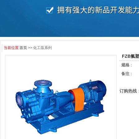
当前位置:
首页
>> 化工泵系列
FZB氟
规格
：
备注
：
订购热线