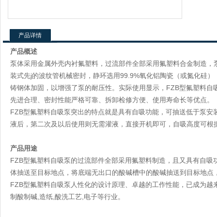
产品详情
产品概述
泵体采用金属外壳内衬氟塑料，过流部件全部采用氟塑料合金制造，
装式先j的波纹管机械密封，静环选用99.9%氧化铝陶瓷（或氮化
铸钢体加固，以增强了泵的耐压性。实际使用显示，FZB型氟塑料自
先进合理、密封性能严格可靠、拆卸检修方便、使用寿命长等优点。
FZB型氟塑料自吸泵突出的特点就是具有自吸功能，可抽送低于泵安
液后，第二次及以后使用则无需灌液，直接开机即可，自吸高度可根
产品用途
FZB型氟塑料自吸泵的过流部件全部采用氟塑料制造，且又具有自吸
体抽送至目标地点，将底端无出口的酸碱槽中的酸碱抽送到目标地点
FZB型氟塑料自吸泵人性化的设计原理、卓越的工作性能，已成为越
制酸制碱,造纸,酸洗工艺,电子等行业。